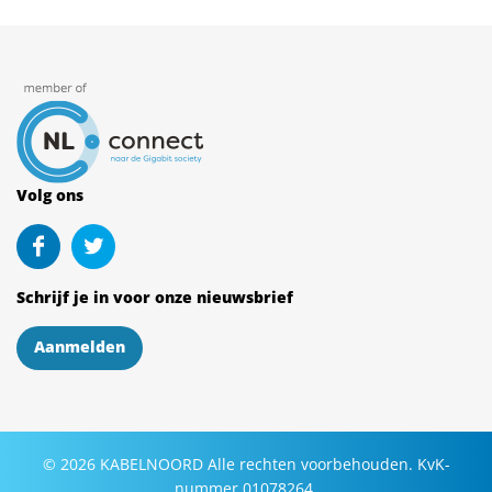
Volg ons
Schrijf je in voor onze nieuwsbrief
Aanmelden
©
2026
KABELNOORD
Alle rechten voorbehouden. KvK-
nummer 01078264.