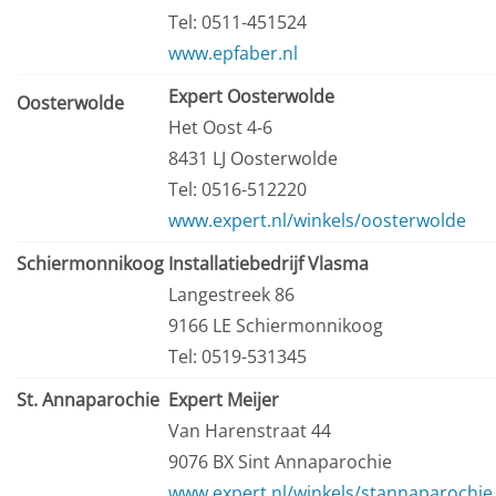
Tel: 0511-451524
www.epfaber.nl
Expert Oosterwolde
Oosterwolde
Het Oost 4-6
8431 LJ Oosterwolde
Tel: 0516-512220
www.expert.nl/winkels/oosterwolde
Schiermonnikoog
Installatiebedrijf Vlasma
Langestreek 86
9166 LE Schiermonnikoog
Tel: 0519-531345
St. Annaparochie
Expert Meijer
Van Harenstraat 44
9076 BX Sint Annaparochie
www.expert.nl/winkels/stannaparochie