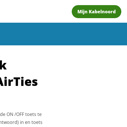
Mijn Kabelnoord
rk
AirTies
de ON /OFF toets te
htwoord) in en toets