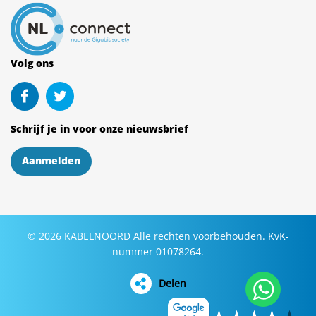
Volg ons
Schrijf je in voor onze nieuwsbrief
Aanmelden
©
2026
KABELNOORD
Alle rechten voorbehouden. KvK-
nummer 01078264.
Delen