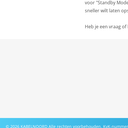
voor "Standby Mode"
sneller wilt laten o
Heb je een vraag of
©
2026
KABELNOORD
Alle rechten voorbehouden. KvK-nummer