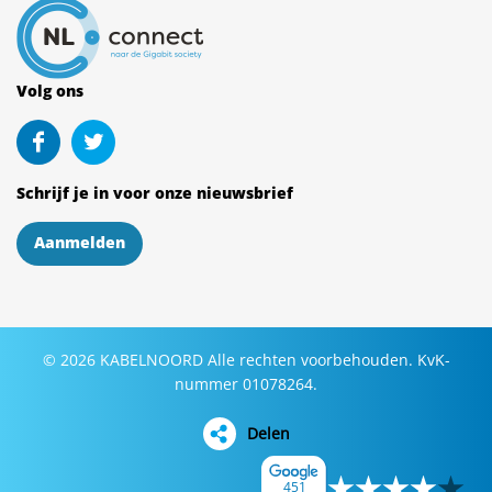
Volg ons
Schrijf je in voor onze nieuwsbrief
Aanmelden
©
2026
KABELNOORD
Alle rechten voorbehouden. KvK-
nummer 01078264.
Delen
451