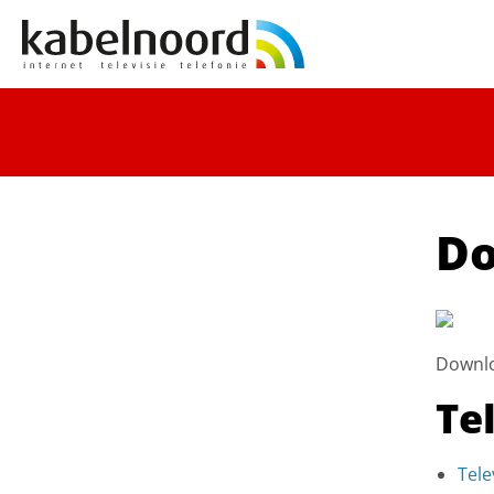
Do
Downloa
Te
Tele